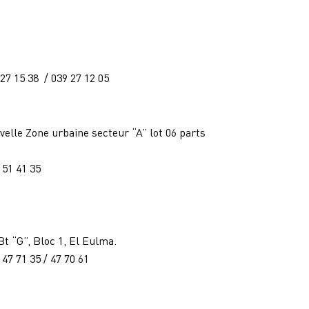
 27 15 38 / 039 27 12 05
elle Zone urbaine secteur “A” lot 06 parts
/ 51 41 35
 “G”, Bloc 1, El Eulma.
/ 47 71 35 / 47 70 61