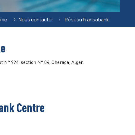
ome
Nous contacter
Réseau Fransabank
le
t N° 994, section N° 04, Cheraga, Alger.
ank Centre