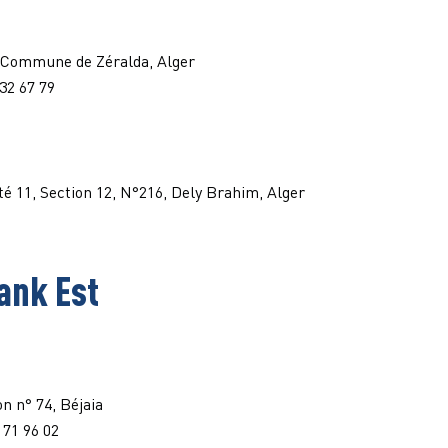
1, Commune de Zéralda, Alger
 32 67 79
té 11, Section 12, N°216, Dely Brahim, Alger
ank Est
n n° 74, Béjaia
/ 71 96 02