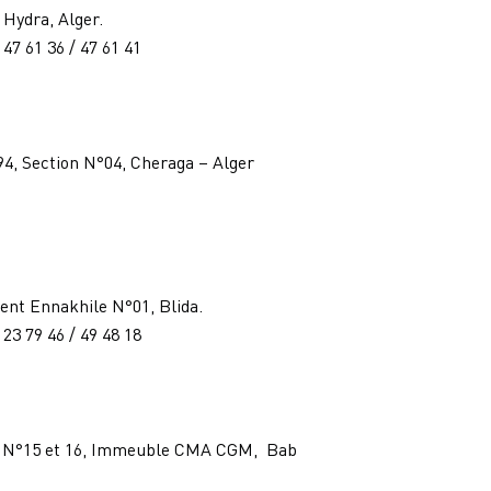
 Hydra, Alger.
/ 47 61 36 / 47 61 41
94, Section N°04, Cheraga – Alger
ent Ennakhile N°01, Blida.
/ 23 79 46 / 49 48 18
t 02 N°15 et 16, Immeuble CMA CGM, Bab