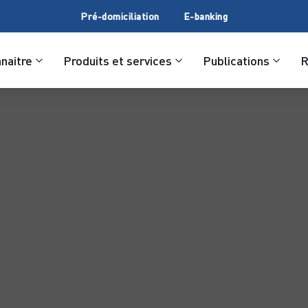
Pré-domiciliation
E-banking
naitre
Produits et services
Publications