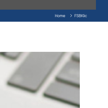
Home
FSBKlic