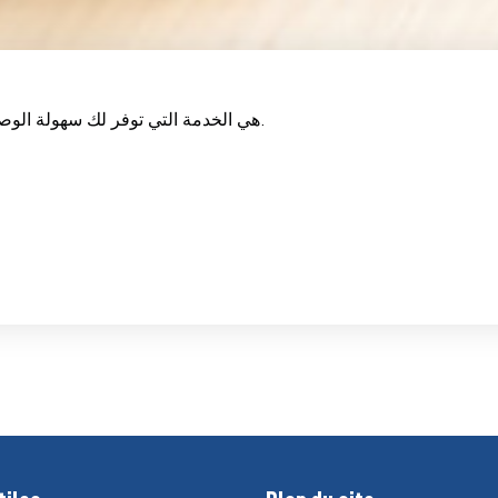
FSBKlic هي الخدمة التي توفر لك سهولة الوصول إلى حساباتك عبر موقعنا بأمان كامل.