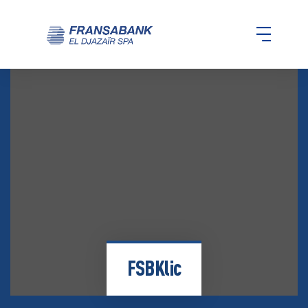
FSBKlic